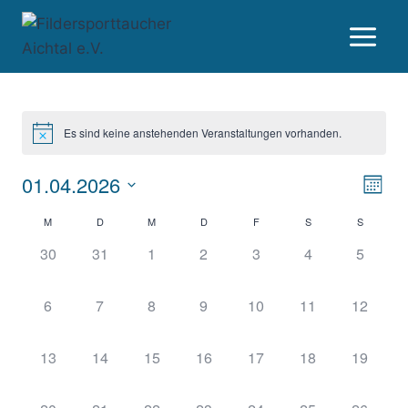
Zum
Inhalt
springen
Es sind keine anstehenden Veranstaltungen vorhanden.
01.04.2026
Ver
Ans
Mona
Datum
Ans
Nav
M
D
M
D
F
S
S
Kalender
wählen.
Nav
0
0
0
0
0
0
0
30
31
1
2
3
4
5
von
Veranstaltungen,
Veranstaltungen,
Veranstaltungen,
Veranstaltungen,
Veranstaltungen,
Veranstaltungen
Veranst
Veranstaltungen
0
0
0
0
0
0
0
6
7
8
9
10
11
12
Veranstaltungen,
Veranstaltungen,
Veranstaltungen,
Veranstaltungen,
Veranstaltungen,
Veranstaltungen
Veransta
0
0
0
0
0
0
0
13
14
15
16
17
18
19
Veranstaltungen,
Veranstaltungen,
Veranstaltungen,
Veranstaltungen,
Veranstaltungen,
Veranstaltungen
Veransta