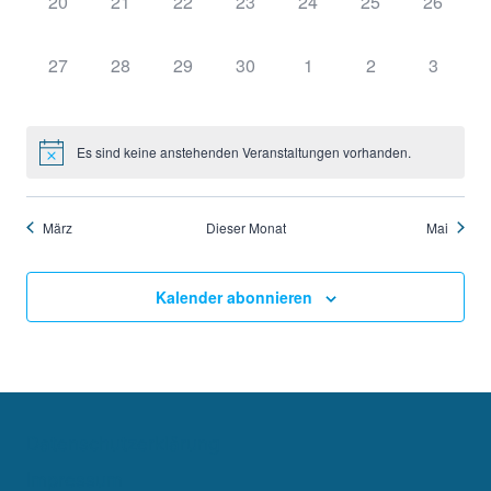
0
0
0
0
0
0
0
20
21
22
23
24
25
26
Veranstaltungen,
Veranstaltungen,
Veranstaltungen,
Veranstaltungen,
Veranstaltungen,
Veranstaltungen
Veransta
0
0
0
0
0
0
0
27
28
29
30
1
2
3
Veranstaltungen,
Veranstaltungen,
Veranstaltungen,
Veranstaltungen,
Veranstaltungen,
Veranstaltungen
Veranst
Es sind keine anstehenden Veranstaltungen vorhanden.
März
Dieser Monat
Mai
Kalender abonnieren
Datenschutzerklärung
Impressum