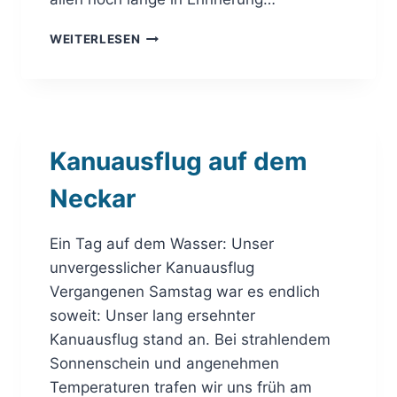
A
I
W
WEITERLESEN
C
A
H
L
T
D
A
W
L
E
A
I
M
Kanuausflug auf dem
H
8
N
.
Neckar
A
M
C
Ä
H
Ein Tag auf dem Wasser: Unser
R
T
Z
unvergesslicher Kanuausflug
2
2
Vergangenen Samstag war es endlich
0
0
soweit: Unser lang ersehnter
2
2
3
Kanuausflug stand an. Bei strahlendem
5
Sonnenschein und angenehmen
Temperaturen trafen wir uns früh am