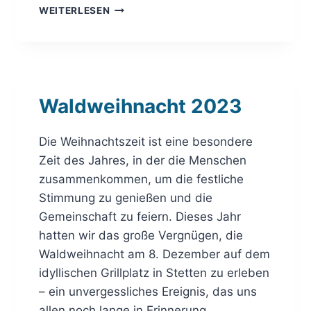
M
WEITERLESEN
A
R
K
U
N
G
Waldweihnacht 2023
S
P
U
Die Weihnachtszeit ist eine besondere
T
Zeit des Jahres, in der die Menschen
Z
zusammenkommen, um die festliche
E
Stimmung zu genießen und die
D
E
Gemeinschaft zu feiern. Dieses Jahr
–
hatten wir das große Vergnügen, die
S
Waldweihnacht am 8. Dezember auf dem
T
A
idyllischen Grillplatz in Stetten zu erleben
D
– ein unvergessliches Ereignis, das uns
T
allen noch lange in Erinnerung…